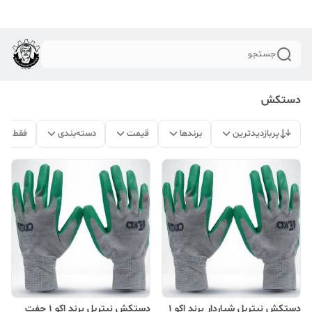
جستجو
دستکش
پربازدیدترین
برندها
قیمت
دسته‌بندی
فقط مح
دستکش نیتریل شیاردار برند اکو 1
دستکش نیتریل برند اکو 1 جفت