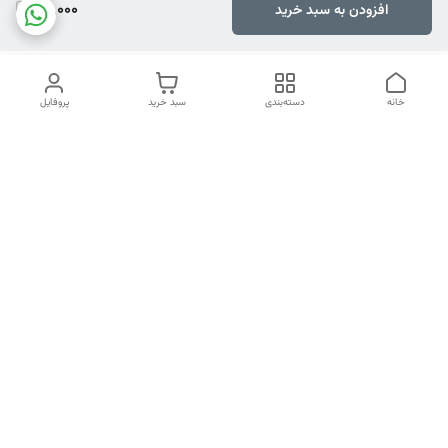
92,000
افزودن به سبد خرید
خانه
دسته‌بندی
سبد خرید
پروفایل
دسترسی سریع
تماس با ما
هفت روز هفته ، ۲۴ ساعت شبانه‌روز پاسخگوی شما هستیم
شماره تماس
04134253933
آدرس ایمیل
PERSONALNASIRI@GMAIL.COM