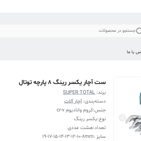
جستجو در محصولات
س با ما
ست آچار یکسر رینگ 8 پارچه توتال
برند:
SUPER TOTAL
دسته‌بندی
:
آچار آلات
جنس
:
کروم وانادیوم cr-v
نوع
:
یکسر رینگ
تعداد
:
هشت عددی
سایز
:
19-17-15-14-13-12-10-8mm