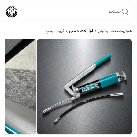
جستجو
هیدروصنعت ایرانیان
ابزارآلات دستی
گریس پمپ