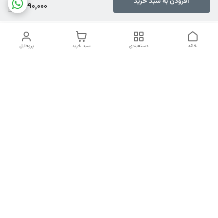
افزودن به سبد خرید
4,690,000
خانه
دسته‌بندی
سبد خرید
پروفایل
دسترسی سریع
تماس با ما
هفت روز هفته ، ۲۴ ساعت شبانه‌روز پاسخگوی شما هستیم
شماره تماس
04134253933
آدرس ایمیل
PERSONALNASIRI@GMAIL.COM