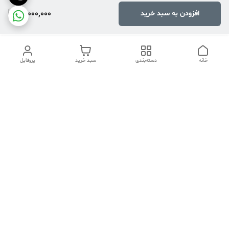
14,000,000
افزودن به سبد خرید
خانه
دسته‌بندی
سبد خرید
پروفایل
دسترسی سریع
تماس با ما
هفت روز هفته ، ۲۴ ساعت شبانه‌روز پاسخگوی شما هستیم
شماره تماس
04134253933
آدرس ایمیل
PERSONALNASIRI@GMAIL.COM