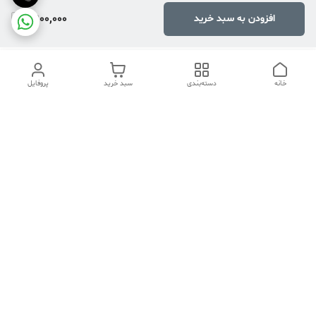
9,900,000
افزودن به سبد خرید
خانه
دسته‌بندی
سبد خرید
پروفایل
دسترسی سریع
تماس با ما
هفت روز هفته ، ۲۴ ساعت شبانه‌روز پاسخگوی شما هستیم
شماره تماس
04134253933
آدرس ایمیل
PERSONALNASIRI@GMAIL.COM