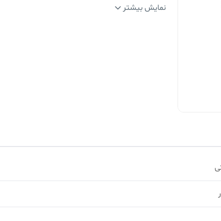
استاندارد
:
DIN3126
نمایش بیشتر
گشتاور
:
بالاترین میزان گشتاور
ضریب سختی
:
HRC602
ی