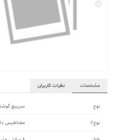
مشخصات
نظرات کاربران
نوع
سرپیچ گوشت
نوع2
مغناطیس دار
طول
8 سانتی متر