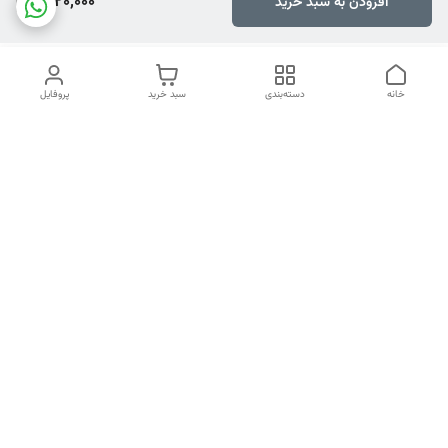
1,420,000
افزودن به سبد خرید
خانه
دسته‌بندی
سبد خرید
پروفایل
دسترسی سریع
تماس با ما
هفت روز هفته ، ۲۴ ساعت شبانه‌روز پاسخگوی شما هستیم
شماره تماس
04134253933
آدرس ایمیل
PERSONALNASIRI@GMAIL.COM