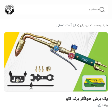
جستجو
هیدروصنعت ایرانیان
ابزارآلات دستی
پک برش هواگاز برند اکو
برند:
اکو