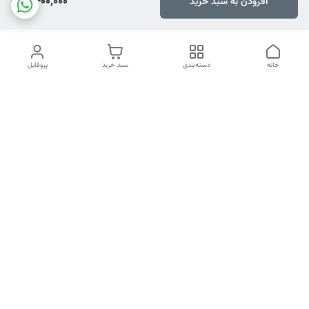
8,400,000
افزودن به سبد خرید
خانه
دسته‌بندی
سبد خرید
پروفایل
دسترسی سریع
تماس با ما
هفت روز هفته ، ۲۴ ساعت شبانه‌روز پاسخگوی شما هستیم
شماره تماس
04134253933
آدرس ایمیل
PERSONALNASIRI@GMAIL.COM