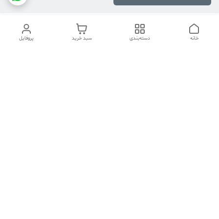
خانه
دسته‌بندی
سبد خرید
پروفایل
دسترسی سریع
تماس با ما
هفت روز هفته ، ۲۴ ساعت شبانه‌روز پاسخگوی شما هستیم
شماره تماس
04134253933
آدرس ایمیل
PERSONALNASIRI@GMAIL.COM