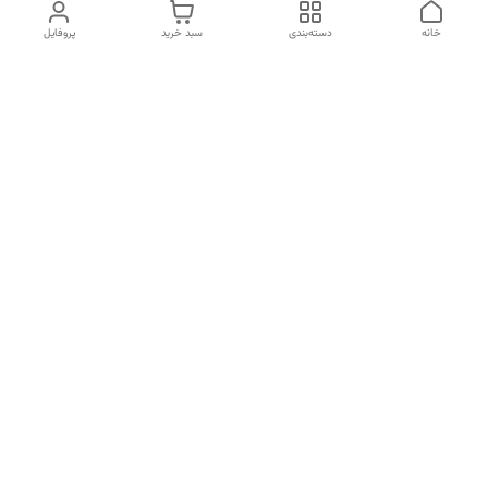
خانه
دسته‌بندی
سبد خرید
پروفایل
دسترسی سریع
تماس با ما
هفت روز هفته ، ۲۴ ساعت شبانه‌روز پاسخگوی شما هستیم
شماره تماس
04134253933
آدرس ایمیل
PERSONALNASIRI@GMAIL.COM
معرفی فروشگاه