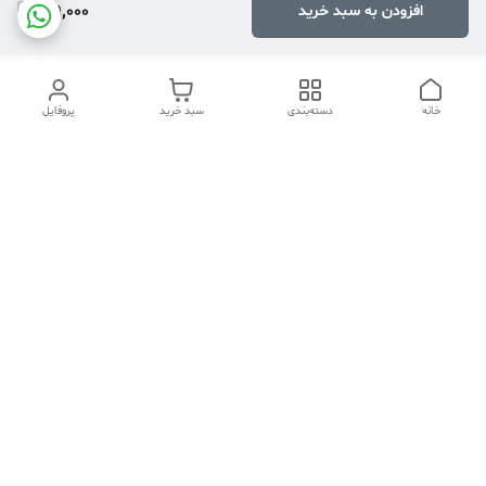
199,000
افزودن به سبد خرید
خانه
دسته‌بندی
سبد خرید
پروفایل
دسترسی سریع
تماس با ما
هفت روز هفته ، ۲۴ ساعت شبانه‌روز پاسخگوی شما هستیم
شماره تماس
04134253933
آدرس ایمیل
PERSONALNASIRI@GMAIL.COM