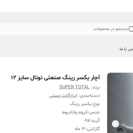
جستجو در محصولات
س با ما
آچار یکسر رینگ صنعتی توتال سایز 12
برند:
SUPER TOTAL
دسته‌بندی
:
ابزارآلات دستی
نوع
:
یکسر رینگ
جنس
:
کروم وانادیوم
گرید
:
a+
گارانتی
:
12 ماه