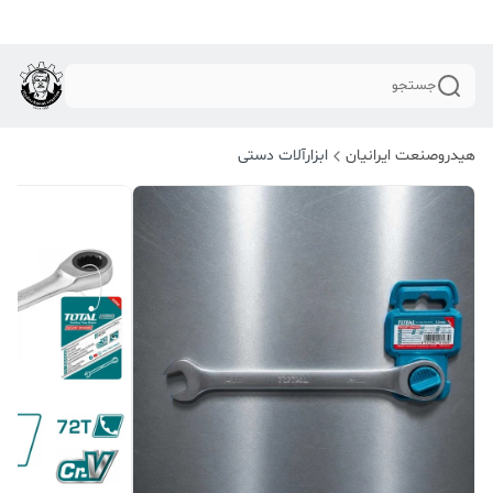
جستجو
هیدروصنعت ایرانیان
ابزارآلات دستی