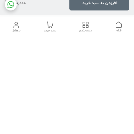
650,000
افزودن به سبد خرید
خانه
دسته‌بندی
سبد خرید
پروفایل
دسترسی سریع
تماس با ما
هفت روز هفته ، ۲۴ ساعت شبانه‌روز پاسخگوی شما هستیم
شماره تماس
04134253933
آدرس ایمیل
PERSONALNASIRI@GMAIL.COM