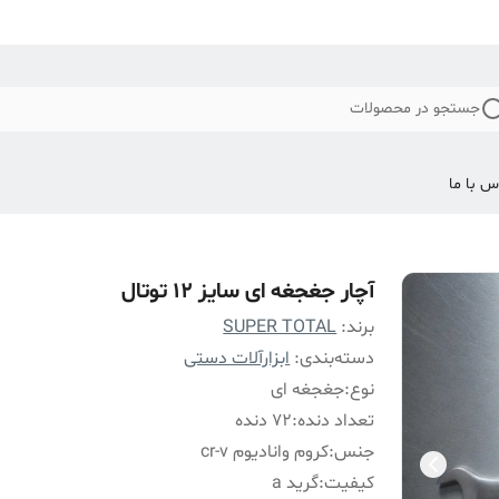
جستجو در محصولات
س با ما
آچار جغجغه ای سایز 12 توتال
برند:
SUPER TOTAL
دسته‌بندی
:
ابزارآلات دستی
نوع
:
جغجغه ای
تعداد دنده
:
72 دنده
جنس
:
کروم وانادیوم cr-v
کیفیت
:
گرید a