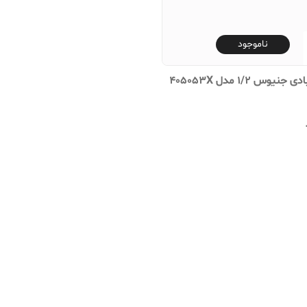
ناموجود
یوس 1/2 مدل 405053X