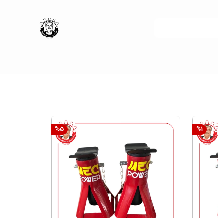
%
5
%
1